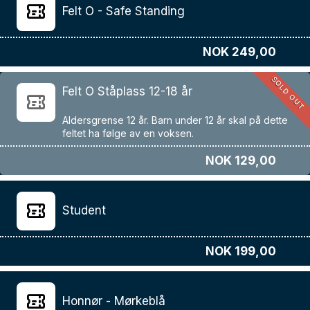
Felt O - Safe Standing
NOK 249,00
SOLD OUT
Felt O Ståplass 12-18 år
Aldersgrense 12 år. Barn under 12 år skal på dette
NOK 129,00
Student
NOK 199,00
Honnør - Mørkeblå