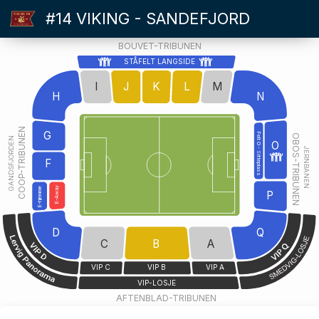
#14 VIKING - SANDEFJORD
BOUVET-TRIBUNEN
STÅFELT LANGSIDE
I
J
K
L
M
H
N
COOP-TRIBUNEN
G
Felt O - Sitteplass
OBOS-TRIBUNEN
GANDSFJORDEN
O
JERNBANEN
F
E-Away
E-hjemme
P
D
Q
C
B
A
VIP C
VIP B
VIP A
VIP-LOSJE
AFTENBLAD-TRIBUNEN