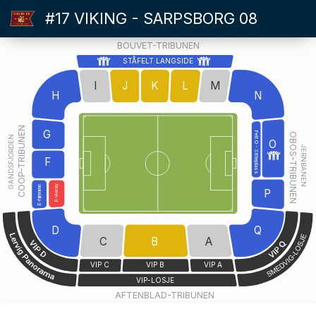
#17 VIKING - SARPSBORG 08
BOUVET-TRIBUNEN
STÅFELT LANGSIDE
I
J
K
L
M
H
N
COOP-TRIBUNEN
G
Felt O - Sitteplass
OBOS-TRIBUNEN
GANDSFJORDEN
O
JERNBANEN
F
E-Away
E-hjemme
P
D
Q
C
B
A
VIP C
VIP B
VIP A
VIP-LOSJE
AFTENBLAD-TRIBUNEN