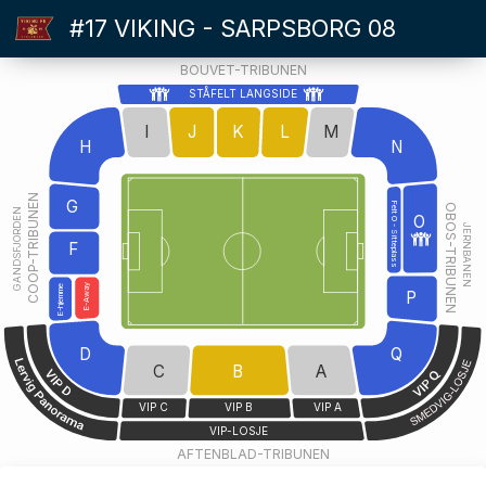
#17 VIKING - SARPSBORG 08
BOUVET-TRIBUNEN
STÅFELT LANGSIDE
I
J
K
L
M
H
N
COOP-TRIBUNEN
G
Felt O - Sitteplass
OBOS-TRIBUNEN
GANDSFJORDEN
O
JERNBANEN
F
E-Away
E-hjemme
P
D
Q
C
B
A
VIP C
VIP B
VIP A
VIP-LOSJE
AFTENBLAD-TRIBUNEN