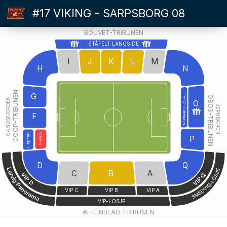
#17 VIKING - SARPSBORG 08
BOUVET-TRIBUNEN
STÅFELT LANGSIDE
I
J
K
L
M
H
N
COOP-TRIBUNEN
G
Felt O - Sitteplass
OBOS-TRIBUNEN
GANDSFJORDEN
O
JERNBANEN
F
E-Away
E-hjemme
P
D
Q
C
B
A
VIP C
VIP B
VIP A
VIP-LOSJE
AFTENBLAD-TRIBUNEN