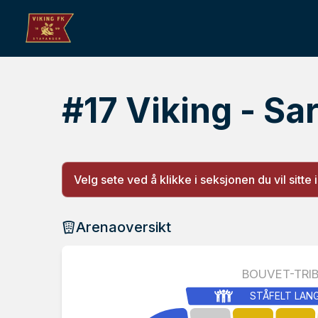
#17 Viking - S
Velg sete ved å klikke i seksjonen du vil sitte i
Arenaoversikt
BOUVET-TRI
STÅFELT LAN