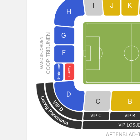
I
J
K
H
G
COOP-TRIBUNEN
GANDSFJORDEN
F
E-hjemme
E-Away
D
C
B
VIP C
VIP B
VIP-LOSJ
AFTENBLAD-