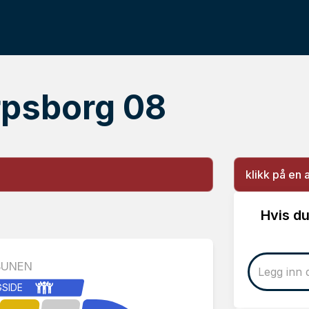
arpsborg 08
klikk på en 
Hvis du
BUNEN
GSIDE