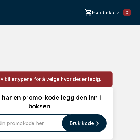
Handlekurv
0
av billettypene for å velge hvor det er ledig.
 har en promo-kode legg den inn i
boksen
Bruk kode