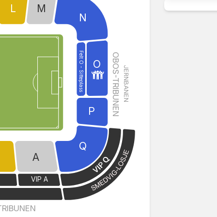
L
M
N
Felt O - Sitteplass
OBOS-TRIBUNEN
O
JERNBANEN
P
Q
A
VIP A
E
TRIBUNEN