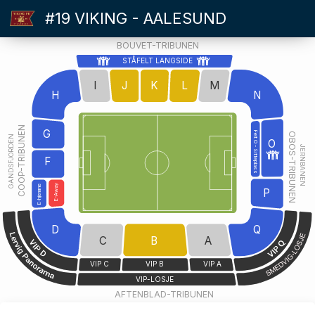
#19 VIKING - AALESUND
BOUVET-TRIBUNEN
STÅFELT LANGSIDE
I
J
K
L
M
H
N
COOP-TRIBUNEN
G
Felt O - Sitteplass
OBOS-TRIBUNEN
GANDSFJORDEN
O
JERNBANEN
F
E-Away
E-hjemme
P
D
Q
C
B
A
VIP C
VIP B
VIP A
VIP-LOSJE
AFTENBLAD-TRIBUNEN