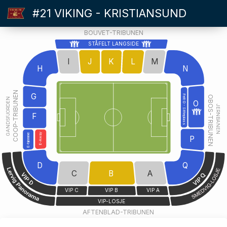
#21 VIKING - KRISTIANSUND
BOUVET-TRIBUNEN
STÅFELT LANGSIDE
I
J
K
L
M
H
N
COOP-TRIBUNEN
G
Felt O - Sitteplass
OBOS-TRIBUNEN
GANDSFJORDEN
O
JERNBANEN
F
E-Away
E-hjemme
P
D
Q
C
B
A
VIP C
VIP B
VIP A
VIP-LOSJE
AFTENBLAD-TRIBUNEN