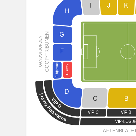
I
J
K
H
G
COOP-TRIBUNEN
GANDSFJORDEN
F
E-hjemme
E-Away
D
C
B
VIP C
VIP B
VIP-LOSJ
AFTENBLAD-