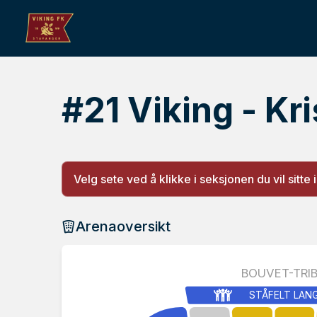
#21 Viking - Kr
Velg sete ved å klikke i seksjonen du vil sitte i
Arenaoversikt
BOUVET-TRI
STÅFELT LAN