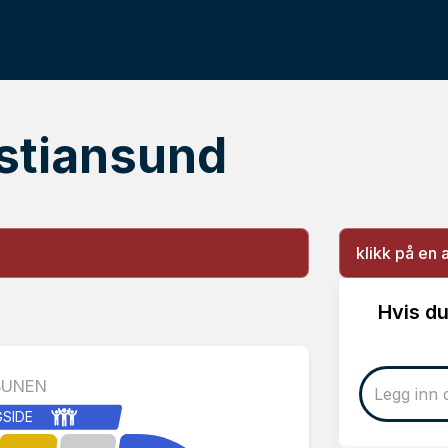
istiansund
klikk på en 
Hvis du
BUNEN
GSIDE