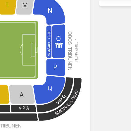
L
M
N
Felt O - Sitteplass
OBOS-TRIBUNEN
O
JERNBANEN
P
Q
A
VIP A
E
TRIBUNEN