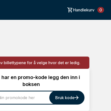
Handlekurv
0
av billettypene for å velge hvor det er ledig.
 har en promo-kode legg den inn i
boksen
Bruk kode