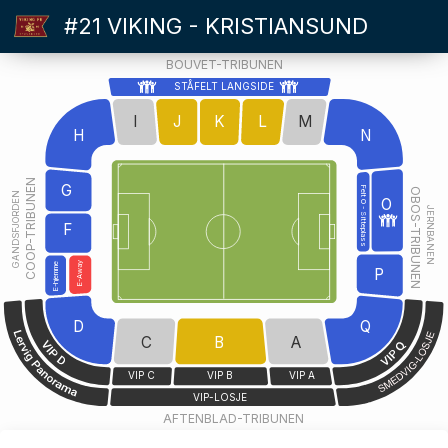
#21 VIKING - KRISTIANSUND
BOUVET-TRIBUNEN
STÅFELT LANGSIDE
I
J
K
L
M
H
N
COOP-TRIBUNEN
G
Felt O - Sitteplass
OBOS-TRIBUNEN
GANDSFJORDEN
O
JERNBANEN
F
E-Away
E-hjemme
P
D
Q
C
B
A
VIP C
VIP B
VIP A
VIP-LOSJE
AFTENBLAD-TRIBUNEN