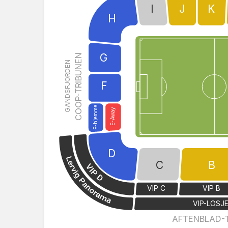
I
J
K
H
G
COOP-TRIBUNEN
GANDSFJORDEN
F
E-hjemme
E-Away
D
C
B
VIP C
VIP B
VIP-LOSJ
AFTENBLAD-