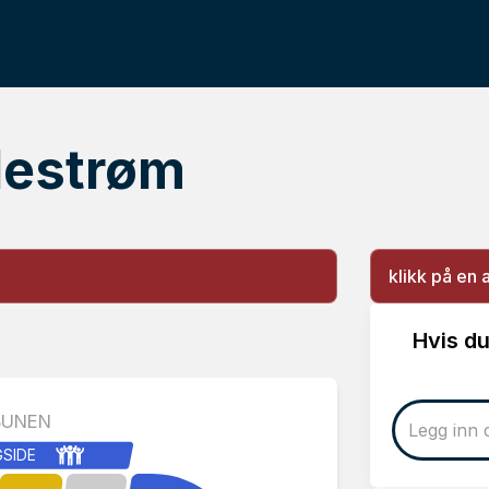
llestrøm
klikk på en 
Hvis du
BUNEN
GSIDE