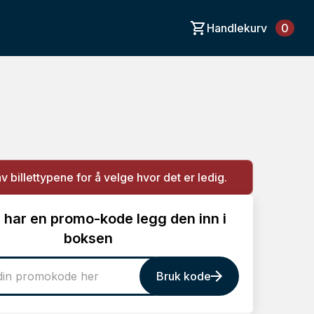
Handlekurv
0
av billettypene for å velge hvor det er ledig.
 har en promo-kode legg den inn i
boksen
Bruk kode