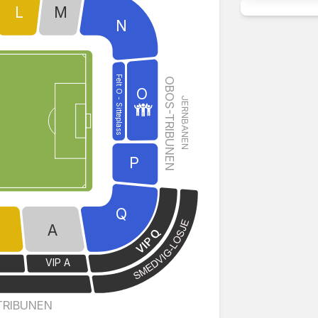
L
M
N
Felt O - Sitteplass
OBOS-TRIBUNEN
O
JERNBANEN
P
Q
A
VIP A
E
TRIBUNEN