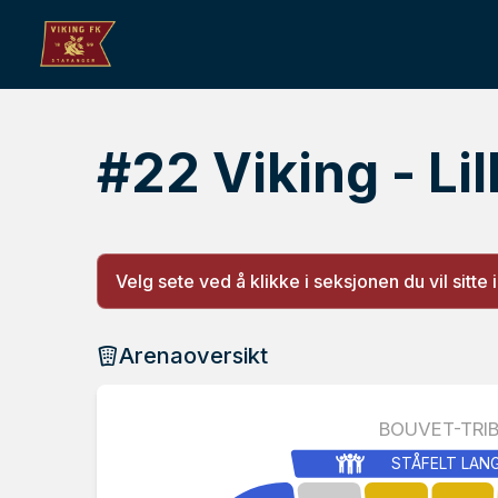
#22 Viking - Li
Velg sete ved å klikke i seksjonen du vil sitte i
Arenaoversikt
BOUVET-TRI
STÅFELT LAN