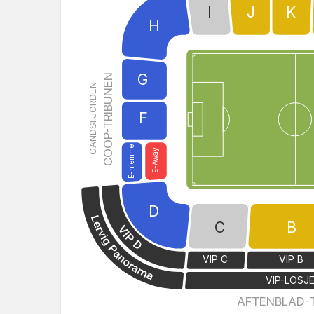
I
J
K
H
G
COOP-TRIBUNEN
GANDSFJORDEN
F
E-hjemme
E-Away
D
C
B
VIP C
VIP B
VIP-LOSJ
AFTENBLAD-