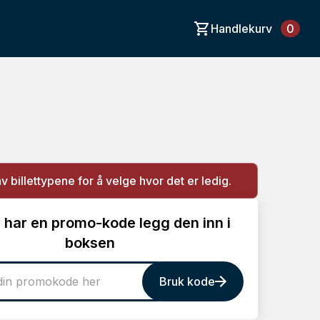
Handlekurv
0
av billettypene for å velge hvor det er ledig.
 har en promo-kode legg den inn i
boksen
Bruk kode