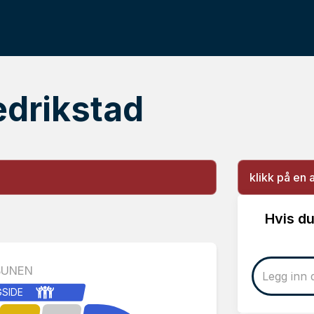
edrikstad
klikk på en 
Hvis du
BUNEN
GSIDE