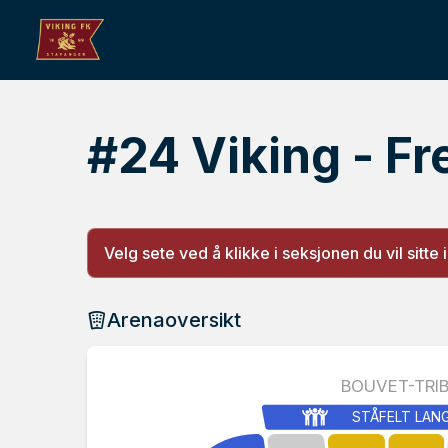
#24 Viking - Fr
Velg sete ved å klikke i seksjonen du vil sitte i
Arenaoversikt
BOUVET-TRI
STÅFELT LAN