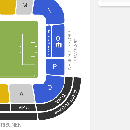
L
M
N
Felt O - Sitteplass
OBOS-TRIBUNEN
O
JERNBANEN
P
Q
A
VIP A
E
TRIBUNEN