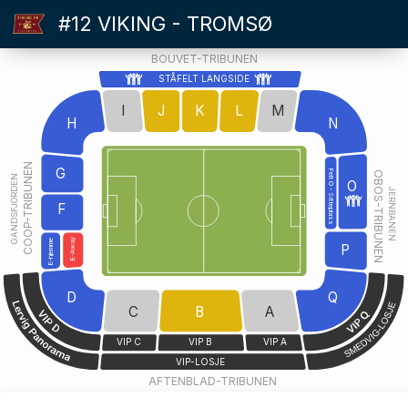
#12 VIKING - TROMSØ
BOUVET-TRIBUNEN
STÅFELT LANGSIDE
I
J
K
L
M
H
N
COOP-TRIBUNEN
G
Felt O - Sitteplass
OBOS-TRIBUNEN
GANDSFJORDEN
O
JERNBANEN
F
E-Away
E-hjemme
P
D
Q
C
B
A
VIP C
VIP B
VIP A
VIP-LOSJE
AFTENBLAD-TRIBUNEN