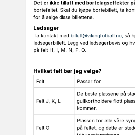
Det er ikke tillatt med bortelagseffekter
bortefeltet. Skal du kjøpe bortebillett, ta 
for å selge disse billettene.
Ledsager
Ta kontakt med
billett@vikingfotball.no,
så hj
ledsagerbillett. Legg ved ledsagerbevis og hvi
på felt H, I, M, N, P, Q.
Hvilket felt bør jeg velge?
Felt
Passer for
De beste plassene på stad
Felt J, K, L
gullkortholdere flott pl
kommer.
Plassen for alle våre sy
Felt O
på feltet, og dette er st