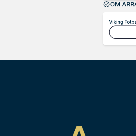
OM ARR
Viking Fotba