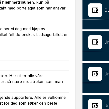
 på hjemmetribunen
, kun på
kontakt med bortelaget som har ansvar
Gu
elper vi deg med kjøp av
lket felt du ønsker. Ledsagerbillett er
Un
Un
ion. Her sitter alle våre
assert så nære midtstreken som man
ngende supportere. Alle er velkomne
edet for deg som søker den beste
Un