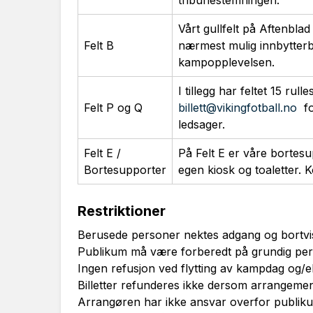
tribunestemningen.
Vårt gullfelt på Aftenbla
Felt B
nærmest mulig innbytterb
kampopplevelsen.
I tillegg har feltet 15 rull
Felt P og Q
billett@vikingfotball.no
fo
ledsager.
Felt E /
På Felt E er våre bortesup
Bortesupporter
egen kiosk og toaletter. K
Restriktioner
Berusede personer nektes adgang og bortvi
Publikum må være forberedt på grundig perso
Ingen refusjon ved flytting av kampdag og/el
Billetter refunderes ikke dersom arrangement
Arrangøren har ikke ansvar overfor publiku