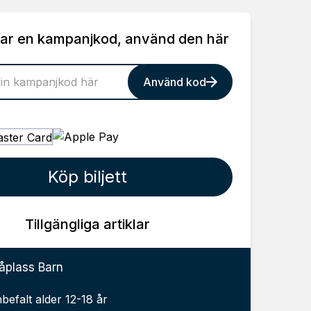
ar en kampanjkod, använd den här
Använd kod
Köp biljett
Tillgängliga artiklar
åplass Barn