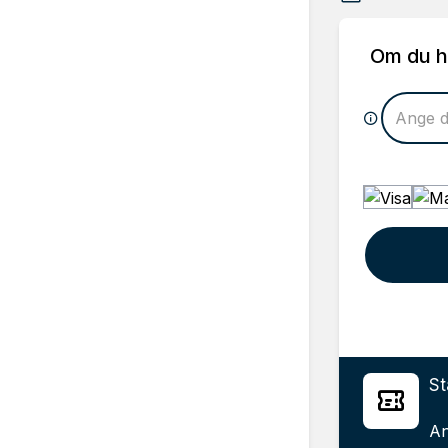
Om du h
St