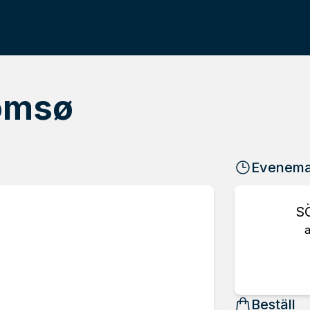
romsø
Evenem
S
a
Beställ