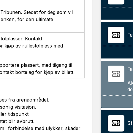
d Tribunen. Stedet for deg som vil
enken, for den ultimate
Fe
estolplasser. Kontakt
r kjøp av rullestolplass med
portere plassert, med tilgang til
Fe
ontakt bortelag for kjøp av billett.
Al
ses fra arenaområdet.
nlig visitasjon.
ler tidspunkt
et blir avbrutt.
St
m i forbindelse med ulykker, skader