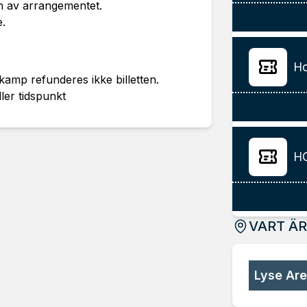
en av arrangementet.
e.
Ho
 kamp refunderes ikke billetten.
ler tidspunkt
HC
VART Ä
Lyse Ar