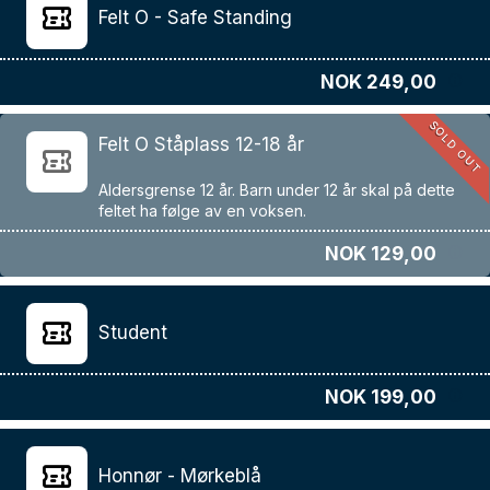
Felt O - Safe Standing
NOK 249,00
SOLD OUT
Felt O Ståplass 12-18 år
Aldersgrense 12 år. Barn under 12 år skal på dette
NOK 129,00
Student
NOK 199,00
Honnør - Mørkeblå